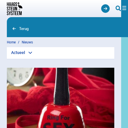
Overslaan en naar hoofdinhoud gaan
Terug
Home
Nieuws
Actueel