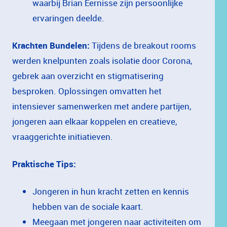
waarbij
Brian
Eernisse
zijn
persoonlijke
ervaringen
deelde.
Krachten
Bundelen:
Tijdens
de
breakout
rooms
werden
knelpunten
zoals
isolatie
door
Corona,
gebrek
aan
overzicht
en
stigmatisering
besproken.
Oplossingen
omvatten
het
intensiever
samenwerken
met
andere
partijen,
jongeren
aan
elkaar
koppelen
en
creatieve,
vraaggerichte
initiatieven.
Praktische
Tips:
Jongeren
in
hun
kracht
zetten
en
kennis
hebben
van
de
sociale
kaart.
Meegaan
met
jongeren
naar
activiteiten
om