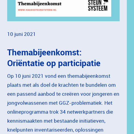
10 juni 2021
Themabijeenkomst:
Oriëntatie op participatie
Op
10
juni
2021
vond
een
themabijeenkomst
plaats
met
als
doel
de
krachten
te
bundelen
om
een
passend
aanbod
te
creëren
voor
jongeren
en
jongvolwassenen
met
GGZ-problematiek.
Het
onlineprogramma
trok
34
netwerkpartners
die
kennismaakten
met
bestaande
initiatieven,
knelpunten
inventariseerden,
oplossingen