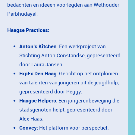
bedachten
en
ideeën
voorlegden
aan
Wethouder
Parbhudayal.
Haagse
Practices:
Anton’s
Kitchen
:
Een
werkproject
van
Stichting
Anton
Constandse,
gepresenteerd
door
Laura
Jansen.
ExpEx
Den
Haag
:
Gericht
op
het
ontplooien
van
talenten
van
jongeren
uit
de
jeugdhulp,
gepresenteerd
door
Peggy.
Haagse
Helpers
:
Een
jongerenbeweging
die
stadsgenoten
helpt,
gepresenteerd
door
Alex
Haas.
Convey
:
Het
platform
voor
perspectief,