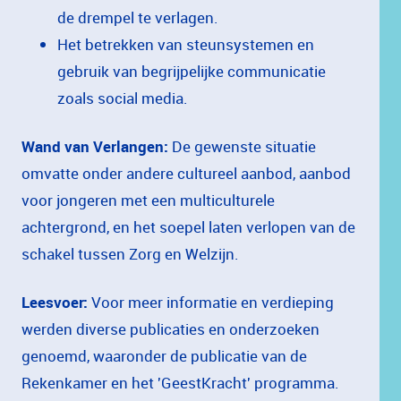
de
drempel
te
verlagen.
Het
betrekken
van
steunsystemen
en
gebruik
van
begrijpelijke
communicatie
zoals
social
media.
Wand
van
Verlangen:
De
gewenste
situatie
omvatte
onder
andere
cultureel
aanbod,
aanbod
voor
jongeren
met
een
multiculturele
achtergrond,
en
het
soepel
laten
verlopen
van
de
schakel
tussen
Zorg
en
Welzijn.
Leesvoer:
Voor
meer
informatie
en
verdieping
werden
diverse
publicaties
en
onderzoeken
genoemd,
waaronder
de
publicatie
van
de
Rekenkamer
en
het
'GeestKracht'
programma.