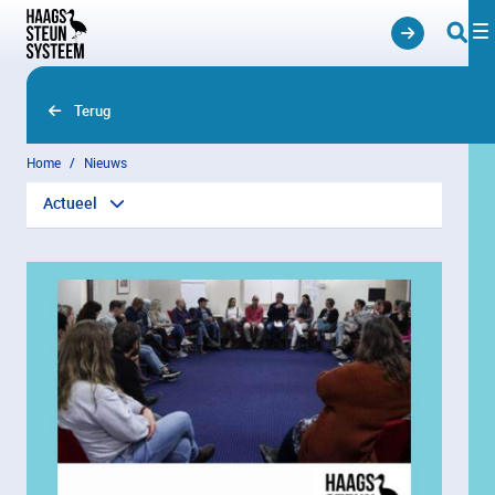
Overslaan en naar hoofdinhoud gaan
Terug
Home
Nieuws
Actueel